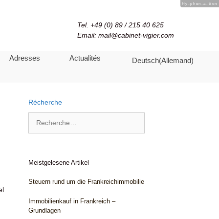
Hy-phen-a-tion
Tel. +49 (0) 89 / 215 40 625
Email: mail@cabinet-vigier.com
Adresses
Actualités
Deutsch
(
Allemand
)
Récherche
Meistgelesene Artikel
Steuern rund um die Frankreichimmobilie
el
Immobilienkauf in Frankreich –
Grundlagen