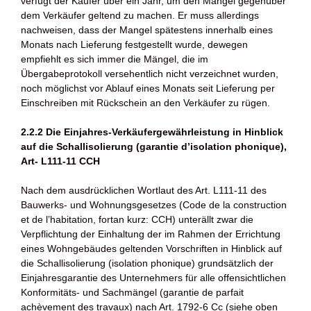
verfügt der Käufer über ein Jahr, um den Mangel gegenüber
dem Verkäufer geltend zu machen. Er muss allerdings
nachweisen, dass der Mangel spätestens innerhalb eines
Monats nach Lieferung festgestellt wurde, dewegen
empfiehlt es sich immer die Mängel, die im
Übergabeprotokoll versehentlich nicht verzeichnet wurden,
noch möglichst vor Ablauf eines Monats seit Lieferung per
Einschreiben mit Rückschein an den Verkäufer zu rügen.
2.2.2 Die Einjahres-Verkäufergewährleistung in Hinblick
auf die Schallisolierung (garantie d’isolation phonique),
Art- L111-11 CCH
Nach dem ausdrücklichen Wortlaut des Art. L111-11 des
Bauwerks- und Wohnungsgesetzes (Code de la construction
et de l’habitation, fortan kurz: CCH) unterällt zwar die
Verpflichtung der Einhaltung der im Rahmen der Errichtung
eines Wohngebäudes geltenden Vorschriften in Hinblick auf
die Schallisolierung (isolation phonique) grundsätzlich der
Einjahresgarantie des Unternehmers für alle offensichtlichen
Konformitäts- und Sachmängel (garantie de parfait
achèvement des travaux) nach Art. 1792-6 Cc (siehe oben